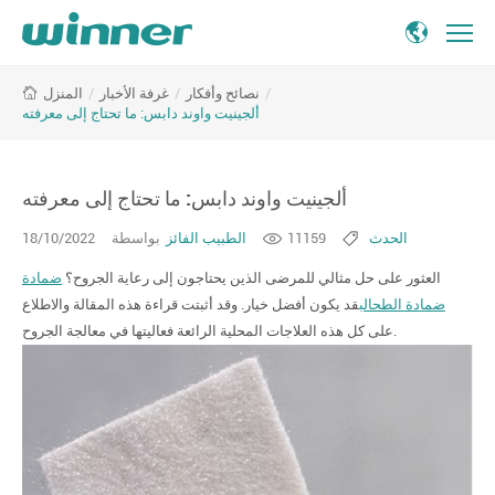
ألجينيت
/
نصائح وأفكار
/
غرفة الأخبار
/
المنزل
واوند
ألجينيت واوند دابس: ما تحتاج إلى معرفته
دابس:
ما
تحتاج
ألجينيت واوند دابس: ما تحتاج إلى معرفته
إلى
معرفته
الحدث
11159
الطبيب الفائز
بواسطة
18/10/2022
العثور على حل مثالي للمرضى الذين يحتاجون إلى رعاية الجروح؟
ضمادة
ضمادة الطحالب
قد يكون أفضل خيار. وقد أثبتت قراءة هذه المقالة والاطلاع
على كل هذه العلاجات المحلية الرائعة فعاليتها في معالجة الجروح.