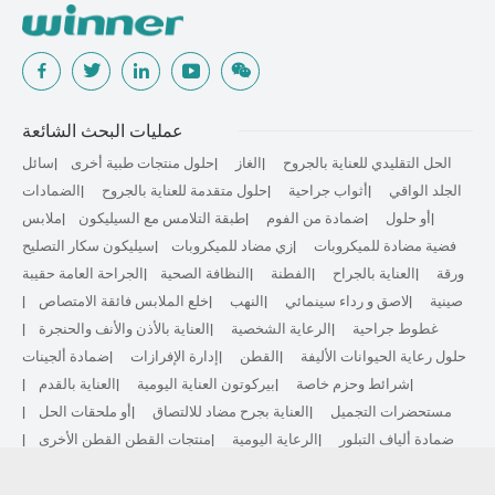
عمليات البحث الشائعة
الحل التقليدي للعناية بالجروح
الغاز
حلول منتجات طبية أخرى
سائل
الجلد الواقي
أثواب جراحية
حلول متقدمة للعناية بالجروح
الضمادات
أو حلول
ضمادة من الفوم
طبقة التلامس مع السيليكون
ملابس
فضية مضادة للميكروبات
زي مضاد للميكروبات
سيليكون سكار التصليح
ورقة
العناية بالجراح
الفطنة
النظافة الصحية
الجراحة العامة حقيبة
صينية
لاصق و رداء سينمائي
النهب
خلع الملابس فائقة الامتصاص
غطوط جراحية
الرعاية الشخصية
العناية بالأذن والأنف والحنجرة
حلول رعاية الحيوانات الأليفة
القطن
إدارة الإفرازات
ضمادة ألجينات
شرائط وحزم خاصة
بيركوتون العناية اليومية
العناية بالقدم
مستحضرات التجميل
العناية بجرح مضاد للالتصاق
أو ملحقات الحل
ضمادة ألياف التبلور
الرعاية اليومية
منتجات القطن القطن الأخرى
غير منسوجة
إصلاح الندبة
الرعاية الرياضية
المجموعة الأساسية
الحل المضاد للميكروبات
العلاج الحيوي النشط
علاج الانضغاط