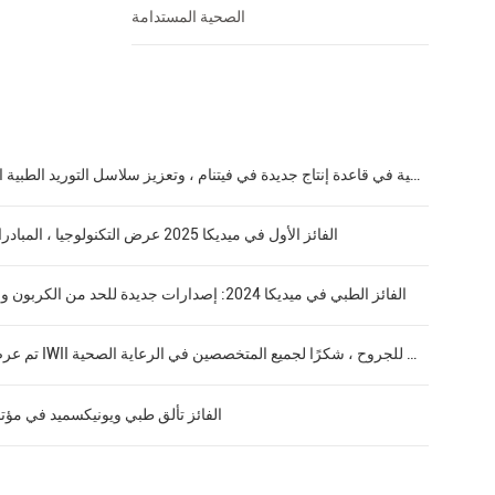
الصحية المستدامة
الفائز بالفواصل الطبية أرضية في قاعدة إنتاج جديدة في فيتنام ، وتعزيز سلاسل التوريد الطبية العالمية من خلال التصنيع المحلي
الفائز الأول في ميديكا 2025 عرض التكنولوجيا ، المبادرات الخضراء ، والتخطيط العالمي
الفائز الطبي في ميديكا 2024: إصدارات جديدة للحد من الكربون وحلول الرعاية الصحية المستدامة
تم عرض الفائز الطبي بنجاح في مؤتمر IWII و 6 العالمي للجروح ، شكرًا لجميع المتخصصين في الرعاية الصحية
الفائز تألق طبي ويونيكسميد في مؤتمر