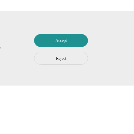
Accept
e
Reject
روابط سريعة
غرفة الأ
الموارد
أخبار ا
بشأننا
نشرة صح
اتصل بنا
الأ
بوركوتون. نت
نصائح وأ
ال
م