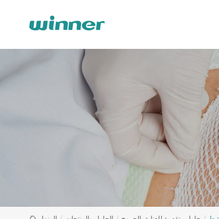
العلاج
الحيوي
النشط
Solution
-
Winner
Medical
نشط
/
حلول متقدمة للعناية بالجروح
/
الحلول والمنتجات
/
المنزل