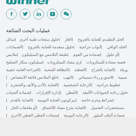
عمليات البحث الشائعة
الحل التقليدي للعناية بالجروح
الغاز
حلول منتجات طبية أخرى
سائل
الجلد الواقي
أثواب جراحية
حلول متقدمة للعناية بالجروح
الضمادات
أو حلول
ضمادة من الفوم
طبقة التلامس مع السيليكون
ملابس
فضية مضادة للميكروبات
زي مضاد للميكروبات
سيليكون سكار التصليح
ورقة
العناية بالجراح
الفطنة
النظافة الصحية
الجراحة العامة حقيبة
صينية
لاصق و رداء سينمائي
النهب
خلع الملابس فائقة الامتصاص
غطوط جراحية
الرعاية الشخصية
العناية بالأذن والأنف والحنجرة
حلول رعاية الحيوانات الأليفة
القطن
إدارة الإفرازات
ضمادة ألجينات
شرائط وحزم خاصة
بيركوتون العناية اليومية
العناية بالقدم
مستحضرات التجميل
العناية بجرح مضاد للالتصاق
أو ملحقات الحل
ضمادة ألياف التبلور
الرعاية اليومية
منتجات القطن القطن الأخرى
غير منسوجة
إصلاح الندبة
الرعاية الرياضية
المجموعة الأساسية
الحل المضاد للميكروبات
العلاج الحيوي النشط
علاج الانضغاط