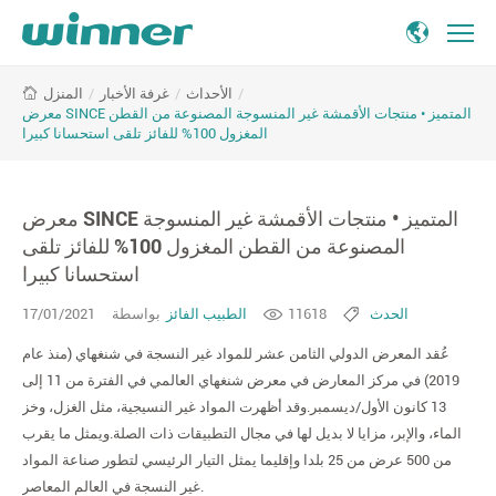
معرض
/
الأحداث
/
غرفة الأخبار
/
المنزل
SINCE
معرض SINCE المتميز • منتجات الأقمشة غير المنسوجة المصنوعة من القطن
المتميز
المغزول 100% للفائز تلقى استحسانا كبيرا
•
منتجات
الأقمشة
معرض SINCE المتميز • منتجات الأقمشة غير المنسوجة
غير
المصنوعة من القطن المغزول 100% للفائز تلقى
المنسوجة
استحسانا كبيرا
المصنوعة
من
الحدث
11618
الطبيب الفائز
بواسطة
17/01/2021
القطن
المغزول
عُقد المعرض الدولي الثامن عشر للمواد غير النسجة في شنغهاي (منذ عام
100%
2019) في مركز المعارض في معرض شنغهاي العالمي في الفترة من 11 إلى
للفائز
13 كانون الأول/ديسمبر.وقد أظهرت المواد غير النسيجية، مثل الغزل، وخز
تلقى
الماء، والإبر، مزايا لا بديل لها في مجال التطبيقات ذات الصلة.ويمثل ما يقرب
استحسانا
من 500 عرض من 25 بلدا وإقليما يمثل التيار الرئيسي لتطور صناعة المواد
كبيرا
غير النسجة في العالم المعاصر.