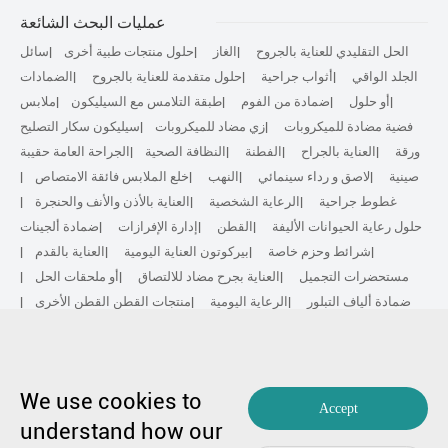
عمليات البحث الشائعة
الحل التقليدي للعناية بالجروح
الغاز
حلول منتجات طبية أخرى
سائل
الجلد الواقي
أثواب جراحية
حلول متقدمة للعناية بالجروح
الضمادات
أو حلول
ضمادة من الفوم
طبقة التلامس مع السيليكون
ملابس
فضية مضادة للميكروبات
زي مضاد للميكروبات
سيليكون سكار التصليح
ورقة
العناية بالجراح
الفطنة
النظافة الصحية
الجراحة العامة حقيبة
صينية
لاصق و رداء سينمائي
النهب
خلع الملابس فائقة الامتصاص
غطوط جراحية
الرعاية الشخصية
العناية بالأذن والأنف والحنجرة
حلول رعاية الحيوانات الأليفة
القطن
إدارة الإفرازات
ضمادة ألجينات
شرائط وحزم خاصة
بيركوتون العناية اليومية
العناية بالقدم
مستحضرات التجميل
العناية بجرح مضاد للالتصاق
أو ملحقات الحل
ضمادة ألياف التبلور
الرعاية اليومية
منتجات القطن القطن الأخرى
غير منسوجة
إصلاح الندبة
الرعاية الرياضية
المجموعة الأساسية
الحل المضاد للميكروبات
العلاج الحيوي النشط
علاج الانضغاط
We use cookies to
حقوق الطبع والنشر من شركة الفائز الطبية المحدودة 1991-2023. جميع
Accept
الحقوق محفوظة.
understand how our
مقياسا من برنامج المقارنات الدولية 17048516 قطعة.
خريطة الموقع
|