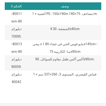
وصف
الحكم لا.
1 × أغشية PE، 150x190m ؛مضاعف: 75×190m.
-80011
wm-80
4 المنشفة، 30x40cm
دبليو إم
70095.
بيجي x 1 مايو قوس الحي في غشاء 80x145cm ؛
-80013
مـا: الكاريبية 75x90cm
wm-80
أكس أكس طفل مقاوم للسوائل، 90x90cm.
دبليو إم
90059.
1 × قماش القيصري، المستوى 3، 260×337 سم
دبليو إم
80042