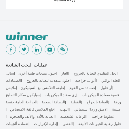
عمليات البحث الشائعة
الحل التقليدي للعناية بالجروح
الغاز
حلول منتجات طبية أخرى
سائل
الجلد الواقي
أثواب جراحية
حلول متقدمة للعناية بالجروح
الضمادات
أو حلول
ضمادة من الفوم
طبقة التلامس مع السيليكون
ملابس
فضية مضادة للميكروبات
زي مضاد للميكروبات
سيليكون سكار التصليح
ورقة
العناية بالجراح
الفطنة
النظافة الصحية
الجراحة العامة حقيبة
صينية
لاصق و رداء سينمائي
النهب
خلع الملابس فائقة الامتصاص
غطوط جراحية
الرعاية الشخصية
العناية بالأذن والأنف والحنجرة
حلول رعاية الحيوانات الأليفة
القطن
إدارة الإفرازات
ضمادة ألجينات