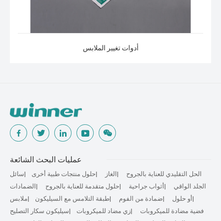
أدوات تغيير الملابس
عمليات البحث الشائعة
الحل التقليدي للعناية بالجروح
الغاز
حلول منتجات طبية أخرى
سائل
الجلد الواقي
أثواب جراحية
حلول متقدمة للعناية بالجروح
الضمادات
أو حلول
ضمادة من الفوم
طبقة التلامس مع السيليكون
ملابس
فضية مضادة للميكروبات
زي مضاد للميكروبات
سيليكون سكار التصليح